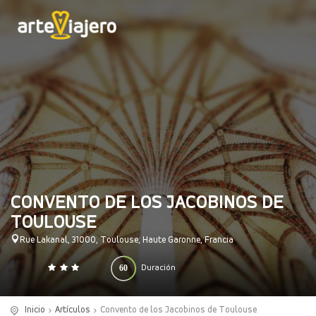
CONVENTO DE LOS JACOBINOS DE
TOULOUSE
Rue Lakanal, 31000, Toulouse, Haute Garonne, Francia
60
Duración
0
140
(minutos)
Inicio
Artículos
Convento de los Jacobinos de Toulouse