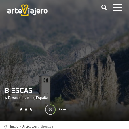
BIESCAS
Biescas, Huesca, España
60
Duración
0
140
(minutos)
Inicio
Artículos
Biescas