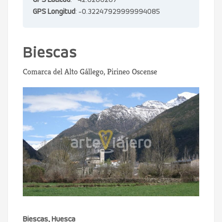
GPS Latitud
: 42.6286287
GPS Longitud
: -0.32247929999994085
Biescas
Comarca del Alto Gállego, Pirineo Oscense
Biescas, Huesca