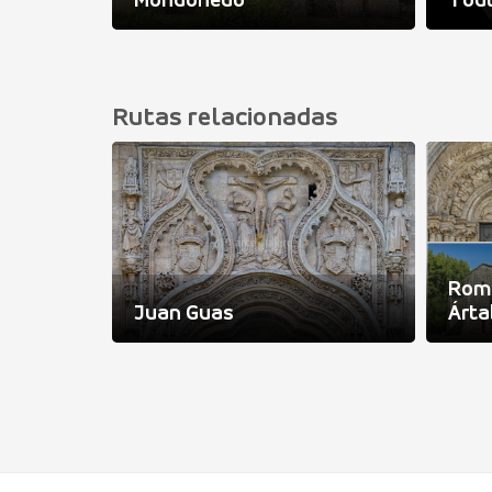
a
Mondoñedo
Tou
Rutas relacionadas
Ro
Juan Guas
Árta