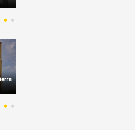
Francesca Romana
Mondoñ
ierra
Viaje a Jaén
Juan Gu