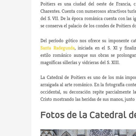
Poitiers
es una ciudad del oeste de Francia, 
Charentes. Cuenta con numerosos atractivos turís
del S. VII. De la época románica cuenta con las i
se conserva el palacio de los condes de Poitiers
do
Del período gótico
nos ofrece su imponente cat
Santa Radegunda
, iniciada en el S. XI y final
estilo románico
aunque sus obras se prolongaro
magníficas sillerías y vidrieras del S. XIII.
La Catedral
de Poitiers
es uno de los más import
arraigada al arte románico. En la fotografía co
occidental, su decoración repite parcialmente 
Cristo mostrando las heridas de sus manos, junto 
Fotos de la Catedral d