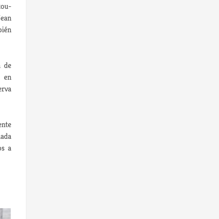
tou-
Jean
bién
a de
I en
erva
ente
hada
os a