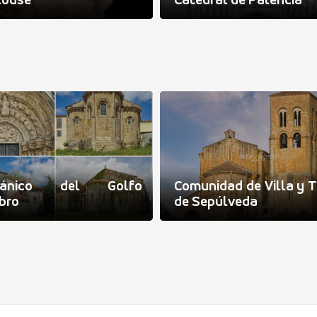
louse
Catedral de Palencia
mánico del Golfo
Comunidad de Villa y T
bro
de Sepúlveda