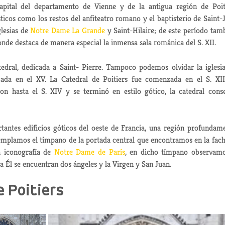
capital del departamento de Vienne
y de la antigua región de Poi
ticos como los restos del anfiteatro
romano y el baptisterio de Saint-
glesias de
Notre Dame La Grande
y Saint-Hilaire; de este período tam
nde destaca de manera especial la inmensa sala románica del S. XII.
edral, dedicada a Saint- Pierre. Tampoco podemos olvidar la iglesi
izada en el XV. La Catedral
de Poitiers
fue comenzada en el S. XI
n hasta el S. XIV y se terminó en estilo gótico, la catedral
cons
antes edificios góticos
del oeste de Francia, una región profundam
ntemplamos el tímpano
de la portada
central que encontramos en la fac
la iconografía de
Notre Dame
de París
, en dicho tímpano
observam
a Él se encuentran dos ángeles y la Virgen y San Juan.
e Poitiers