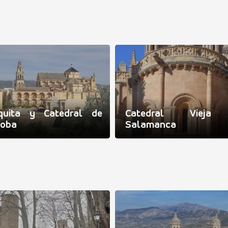
quita y Catedral de
Catedral Vieja
doba
Salamanca