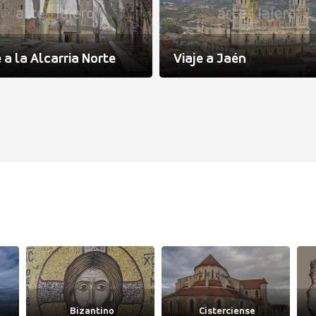
e a la Alcarria Norte
Viaje a Jaén
Bizantino
Cisterciense