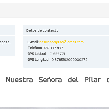
Datos de contacto
ragoza,
E-mail
:
basilicadelpilar@gmail.com
Teléfono
:976 397 497
GPS Latitud
: 41.656771
GPS Longitud
: -0.8785192000000279
e Nuestra Señora del Pilar 