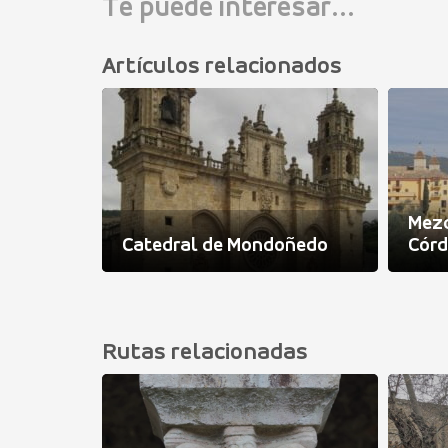
Te puede interesar...
Artículos relacionados
co de la
Mez
a
Catedral de Mondoñedo
Cór
Rutas relacionadas