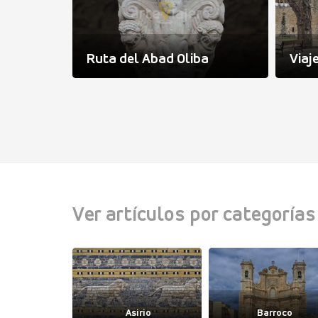
 Ribeira
Ruta del Abad Oliba
Viaj
Ver artículos por categorías
igodo
Asirio
Barroco