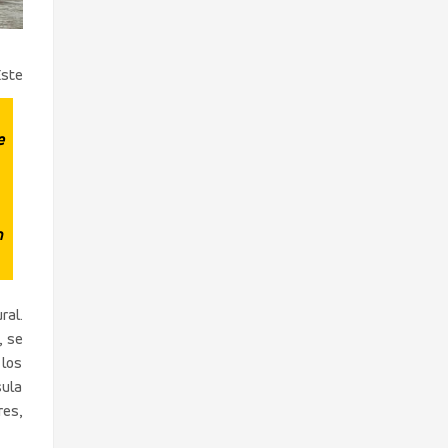
ste
e
n
ral.
, se
 los
sula
res,