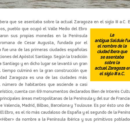
bera que se asentaba sobre la actual Zaragoza en el siglo III a.C.
E
s, pueblo que ocupó el Valle Medio del Ebro
La
ñaron sus propias monedas en la Península
antigua Salduie fu
ad romana de Cesar Augusta, fundada por el
el nombre de la
 fue una de las primeras ciudades españolas
ciudad íbera que
aciones del Apóstol Santiago. Según la tradición
se asentaba
sobre la
 a Santiago y en dicho lugar se levantó un gran
actual Zaragoza e
l tiempo culminó en la gran construcción que
el siglo III a.C.
lidad Zaragoza es una de las ciudades más
l número de habitantes que asciende a casi
ístico, cuenta con 69 monumentos declarados Bien de Interés Cultu
 principales áreas metropolitanas de la Península y del sur de Francia
 Valencia, Madrid, Bilbao, Barcelona y Toulouse. Es por ésto uno de
. El Ebro, es el río más caudaloso de España y el segundo de la Penín
«Hiber» da nombre a la Península Ibérica y sus primitivos poblado