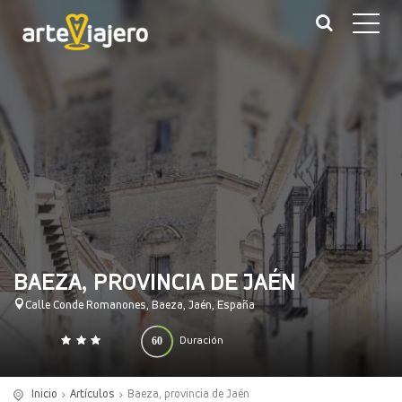
BAEZA, PROVINCIA DE JAÉN
Calle Conde Romanones, Baeza, Jaén, España
60
Duración
0
140
(minutos)
Inicio
Artículos
Baeza, provincia de Jaén