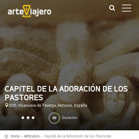
CAPITEL DE LA ADORACIÓN DE LOS
PASTORES
33111, Villanueva de Teverga, Asturias, España
60
Duración
0
140
(minutos)
Inicio
Artículos
Capitel de la Adoración de los Pastores