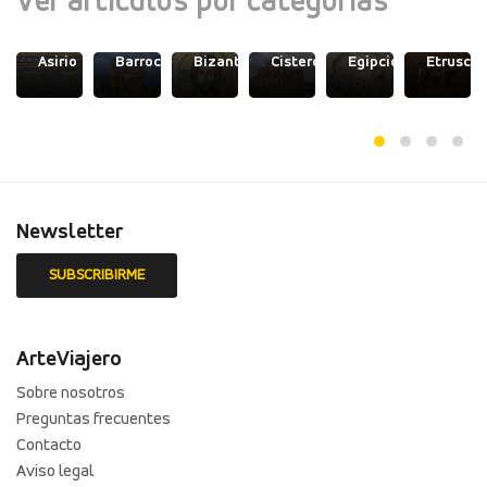
Ver artículos por categorías
odo
Asirio
Barroco
Bizantino
Cisterciense
Egipcio
Etrusco
Newsletter
ArteViajero
Sobre nosotros
Preguntas frecuentes
Contacto
Aviso legal