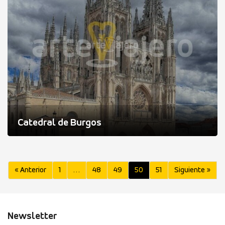
Catedral de Burgos
« Anterior
1
…
48
49
50
51
Siguiente »
Newsletter