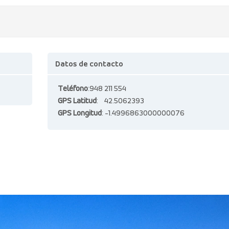
Datos de contacto
Teléfono
:948 211 554
GPS Latitud
: 42.5062393
GPS Longitud
: -1.4996863000000076