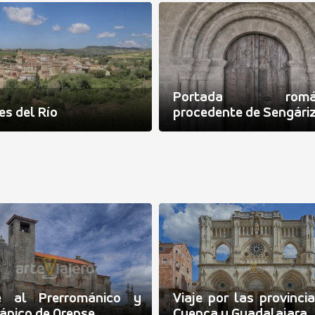
Portada román
es del Río
procedente de Sengári
je al Prerrománico y
Viaje por las provinci
nico de Orense
Cuenca y Guadalajara