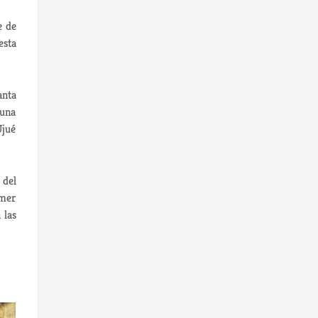
e de
esta
anta
 una
Ujué
 del
imer
 las