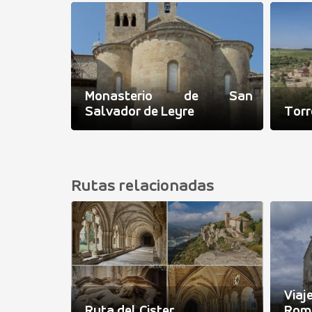
Miguel de
Monasterio de San
Salvador de Leyre
Torr
Rutas relacionadas
Via
dalajara
Ruta del Cister
Romá