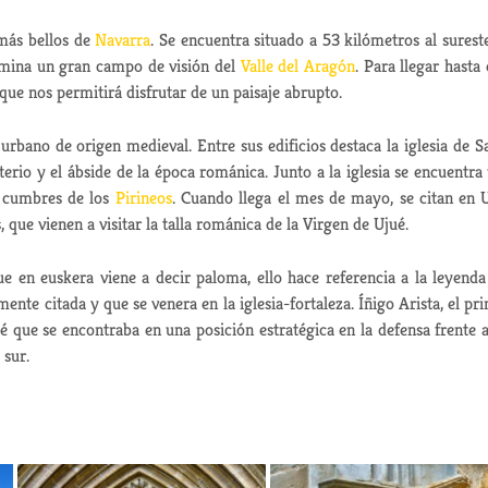
más bellos de
Navarra
. Se encuentra situado a 53 kilómetros al surest
omina un gran campo de visión del
Valle del Aragón
. Para llegar hasta 
ue nos permitirá disfrutar de un paisaje abrupto.
bano de origen medieval. Entre sus edificios destaca la iglesia de S
terio y el ábside de la época románica. Junto a la iglesia se encuentra
s cumbres de los
Pirineos
. Cuando llega el mes de mayo, se citan en 
 que vienen a visitar la talla románica de la Virgen de Ujué.
e en euskera viene a decir paloma, ello hace referencia a la leyenda
mente citada y que se venera en la iglesia-fortaleza. Íñigo Arista, el pr
é que se encontraba en una posición estratégica en la defensa frente a
 sur.