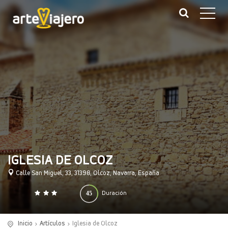
IGLESIA DE OLCOZ
Calle San Miguel, 33, 31398, Olcoz, Navarra, España
45
Duración
0
140
(minutos)
Inicio
Artículos
Iglesia de Olcoz