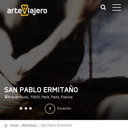
SAN PABLO ERMITAÑO
Rue de Rivoli, 75001, París, París, Francia
9
Duración
0
140
(horas)
Inicio
Artículos
San Pablo Ermitaño