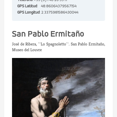
Teléfono
:+33 (0) 1 40 20 53 17
GPS Latitud
: 48.86064379567154
GPS Longitud
: 2.3375981586430044
San Pablo Ermitaño
José de Ribera, ``Lo Spagnoletto``. San Pablo Ermitaño,
Museo del Louvre