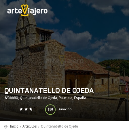
QUINTANATELLO DE OJEDA
34480, Quintanatello de Ojeda, Palencia, España
180
Duración
0
140
(minutos)
Inicio
Artículos
Quintanatello de Ojeda