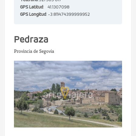
Teléfono
:921 509 817
GPS Latitud
: 41.1307098
GPS Longitud
: -3.811474399999952
Pedraza
Provincia de Segovia