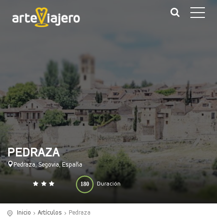
PEDRAZA
Pedraza, Segovia, España
180
Duración
0
140
(minutos)
Inicio
Artículos
Pedraza