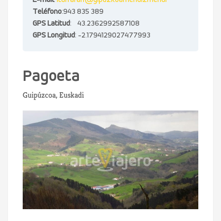
E-mail
:
iturraran@gipuzkoamendizmendi
Teléfono
:943 835 389
GPS Latitud
: 43.2362992587108
GPS Longitud
: -2.1794129027477993
Pagoeta
Guipúzcoa, Euskadi