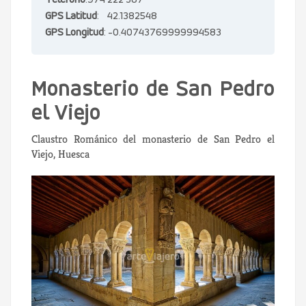
Teléfono
:974 222 387
GPS Latitud
: 42.1382548
GPS Longitud
: -0.40743769999994583
Monasterio de San Pedro
el Viejo
Claustro Románico del monasterio de San Pedro el
Viejo, Huesca