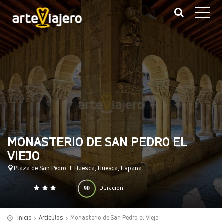
MONASTERIO DE SAN PEDRO EL
VIEJO
Plaza de San Pedro, 1, Huesca, Huesca, España
90
Duración
0
140
(minutos)
Inicio
Artículos
Monasterio de San Pedro el Viejo