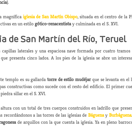
ncia
).
la magnífica
iglesia de San Martín Obispo
, situada en el centro de la P
ctivas en un estilo
gótico-renacentista
y culminada en el S. XVI.
ia de San Martín del Río, Teruel
capillas laterales y una espaciosa nave formada por cuatro tramos
e presenta cinco lados. A los pies de la iglesia se abre un interes
te templo es su gallarda
torre de estilo mudéjar
que se levanta en el 
apas constructivas como sucede con el resto del edificio. El primer cu
iedra sillar en el S. XVI.
 altura con un total de tres cuerpos construidos en ladrillo que prese
s recordándonos a las torres de las iglesias de
Báguena
y
Burbáguena
aragonesa
de arquillos con la que cuenta la iglesia. Ya en pleno barroc