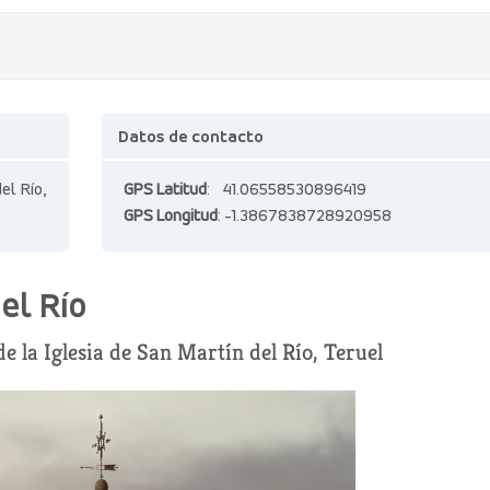
Datos de contacto
el Río,
GPS Latitud
: 41.06558530896419
GPS Longitud
: -1.3867838728920958
el Río
e la Iglesia de San Martín del Río, Teruel