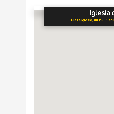
Iglesia 
Plaza Iglesia, 44390, San 