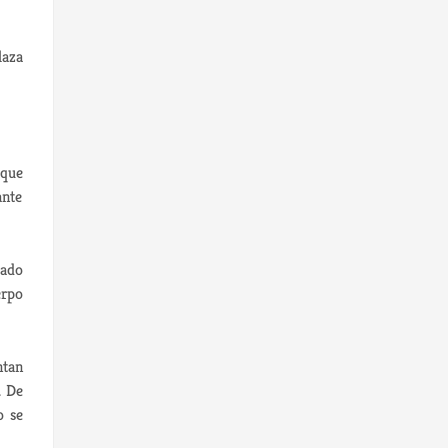
laza
 que
ante
lado
erpo
ntan
. De
o se