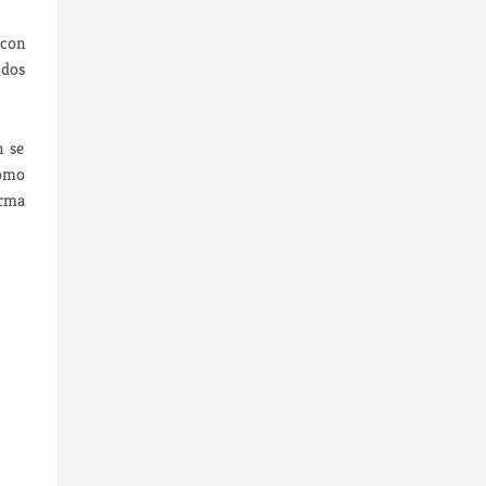
 con
 dos
n se
Como
orma