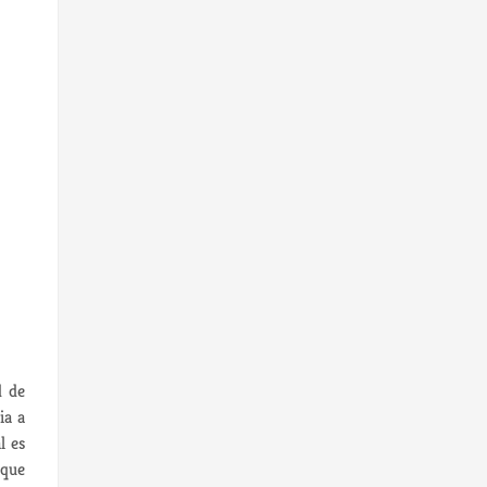
d de
ia a
l es
que