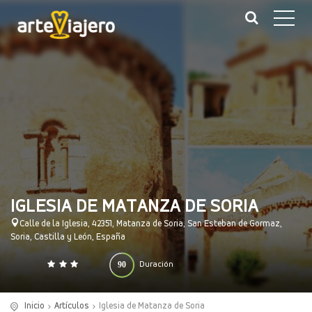
IGLESIA DE MATANZA DE SORIA
Calle de la Iglesia, 42351, Matanza de Soria, San Esteban de Gormaz,
Soria, Castilla y León, España
90
Duración
0
140
(minutos)
Inicio
Artículos
Iglesia de Matanza de Soria