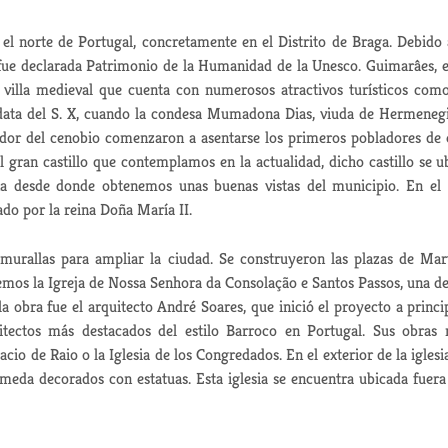
el norte de Portugal, concretamente en el Distrito de Braga. Debido 
o fue declarada Patrimonio de la Humanidad de la Unesco. Guimarâes, e
villa medieval que cuenta con numerosos atractivos turísticos com
n data del S. X, cuando la condesa Mumadona Dias, viuda de Hermeneg
dor del cenobio comenzaron a asentarse los primeros pobladores de 
gran castillo que contemplamos en la actualidad, dicho castillo se u
ina desde donde obtenemos unas buenas vistas del municipio. En el
do por la reina Doña María II.
urallas para ampliar la ciudad. Se construyeron las plazas de Mar
mos la Igreja de Nossa Senhora da Consolação e Santos Passos, una de
a obra fue el arquitecto André Soares, que inició el proyecto a princi
itectos más destacados del estilo Barroco en Portugal. Sus obras
io de Raio o la Iglesia de los Congredados. En el exterior de la iglesi
ameda decorados con estatuas. Esta iglesia se encuentra ubicada fuera