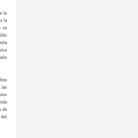
a la
s la
o su
ildo
esta
bica
 año
tins
 las
pios
 más
a de
 del