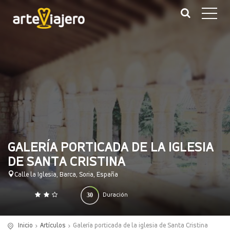
GALERÍA PORTICADA DE LA IGLESIA
DE SANTA CRISTINA
Calle la Iglesia, Barca, Soria, España
30
Duración
0
140
(minutos)
Inicio
Artículos
Galería porticada de la iglesia de Santa Cristina