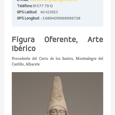
E-mail
:
visitasman.grupo@mecd.es
Teléfono
:91 577 79 12
GPS Latitud
: 40.423553
GPS Longitud
: -3.6894019999999728
Figura Oferente, Arte
Ibérico
Procedente del Cerro de los Santos, Montealegre del
Castillo, Albacete