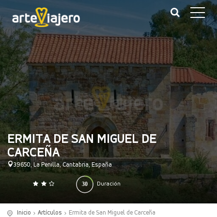
ERMITA DE SAN MIGUEL DE
CARCEÑA
39650, La Penilla, Cantabria, España
30
Duración
0
140
(minutos)
Inicio
Artículos
Ermita de San Miguel de Carceña