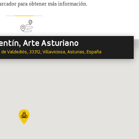
marcador para obtener más información.
entín, Arte Asturiano
de Valdediós, 33312, Villaviciosa, Asturias, España