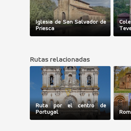
ta María
Iglesia de San Salvador de
Cole
ós
Priesca
Tev
Rutas relacionadas
Ruta por el centro de
Portugal
Romá
reba