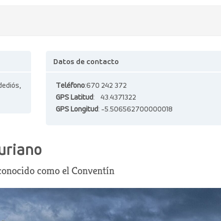
Datos de contacto
dediós,
Teléfono
:670 242 372
GPS Latitud
: 43.4371322
GPS Longitud
: -5.506562700000018
uriano
conocido como el Conventín