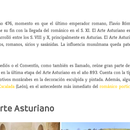
año 476, momento en que el último emperador romano, Flavio Ró
 su fin con la llegada del románico en el S. XI. El Arte Asturiano e
rrolló entre los S. VIII y X, principalmente en Asturias. El Arte Astur
os, romanos, sirios y sasánidas. La influencia musulmana queda pat
dediós o el Conventín, como también es llamado, reúne gran parte de
en la última etapa del Arte Asturiano en el año 893. Cuenta con la tí
 motivos mozárabes en la decoración esculpida y pintada. Además, alg
Escalada
(León), en el antecedente más inmediato del
románico porti
Arte Asturiano