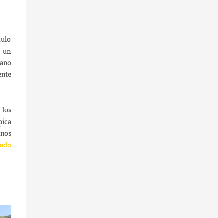
mulo
s un
iano
ente
 los
pica
unos
cado