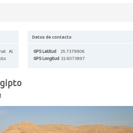
Datos de contacto
hat Al
GPS Latitud
: 25.7379906
ipto
GPS Longitud
: 32.6073897
Egipto
t