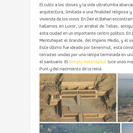
El culto a los dioses y la vida ultratumba abarc
arquitectura, limitada a una finalidad religiosa
vivienda de los vivos. En Deir el Bahari encontr
hallamos en Luxor, un arrabal de Tebas, antigua 
esta ciudad en un importante centro político. En 
Mentuhepet el Grande, del Imperio Medio, y el se
Este último fue ideado por Senenmut, está constr
terrazas unidas por una rampa terminada en una 
el santuario. El
templo Hatshepsut
luce unos mag
Punt y del nacimiento de la reina.