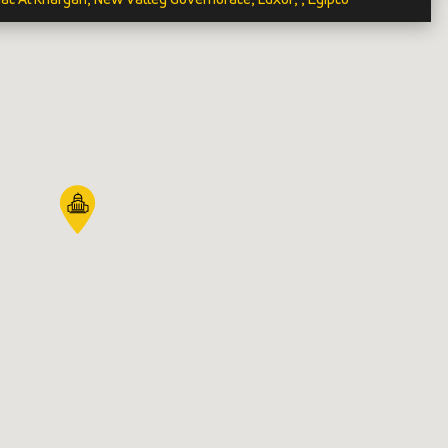
t Al Khargah, New Valley Governorate, Luxor, , Egipto