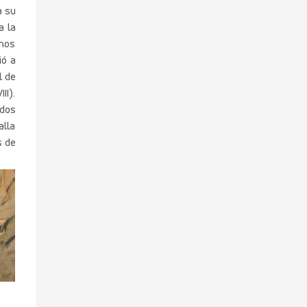
a su
a la
 nos
ió a
l de
II).
 dos
alla
s de