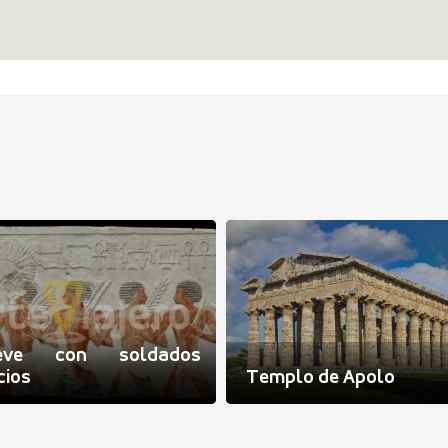
ieve con soldados
cios
Templo de Apolo