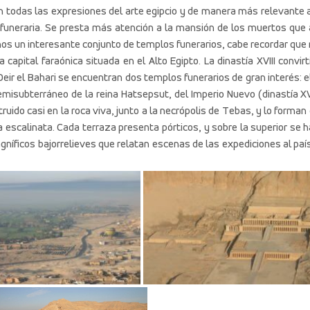
an todas las expresiones del arte egipcio y de manera más relevante 
 y funeraria. Se presta más atención a la mansión de los muertos que 
amos un interesante conjunto de templos funerarios, cabe recordar que
capital faraónica situada en el Alto Egipto. La dinastía XVIII convirt
Deir el Bahari se encuentran dos templos funerarios de gran interés: e
misubterráneo de la reina Hatsepsut, del Imperio Nuevo (dinastía XVI
uido casi en la roca viva, junto a la necrópolis de Tebas, y lo forman
escalinata. Cada terraza presenta pórticos, y sobre la superior se h
níficos bajorrelieves que relatan escenas de las expediciones al paí