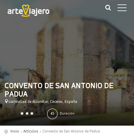
CONVENTO DE SAN ANTONIO DE
PADUA
Garrovillas de Alconétar, Cáceres, España
45
Duración
0
140
(minutos)
Inicio
Artículos
Convento de San Antonio de Padua