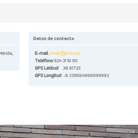
Datos de contacto
Mérida,
E-mail
:
mnar@mcu.es
Teléfono
:924 31 16 90
GPS Latitud
: 38.91725
GPS Longitud
: -6.339564999999993