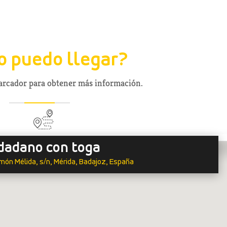
 puedo llegar?
marcador para obtener más información.
dadano con toga
món Mélida, s/n, Mérida, Badajoz, España