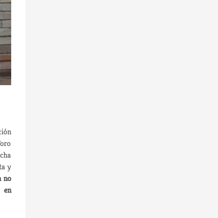
ción
Foro
icha
ta y
a no
s en