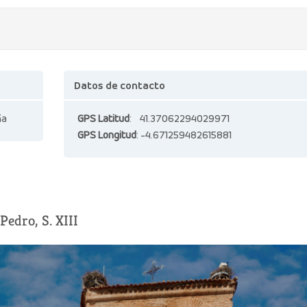
Datos de contacto
ña
GPS Latitud
: 41.37062294029971
GPS Longitud
: -4.671259482615881
Pedro, S. XIII