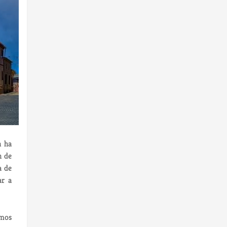
n ha
n de
a de
ar a
emos