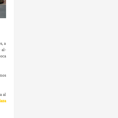
s, a
 al-
poca
mos
a al
laza