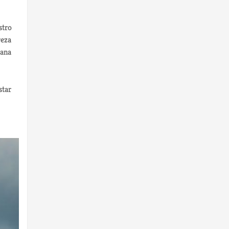
stro
reza
cana
star