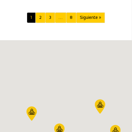
1
2
3
…
8
Siguiente »