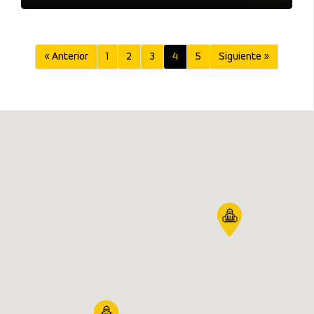
« Anterior
1
2
3
4
5
Siguiente »