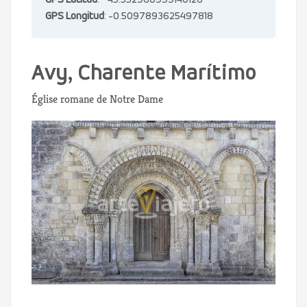
GPS Latitud
: 45.552960999140126
GPS Longitud
: -0.5097893625497818
Avy, Charente Marítimo
Église romane de Notre Dame