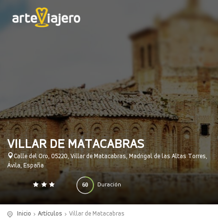
VILLAR DE MATACABRAS
Calle del Oro, 05220, Villar de Matacabras, Madrigal de las Altas Torres,
Ávila, España
60
Duración
0
140
(minutos)
Inicio
Artículos
Villar de Matacabras