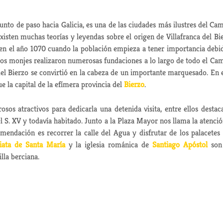
punto de paso hacia Galicia, es una de las ciudades más ilustres del Ca
xisten muchas teorías y leyendas sobre el origen de Villafranca del Bi
en el año 1070 cuando la población empieza a tener importancia debi
stos monjes realizaron numerosas fundaciones a lo largo de todo el Ca
del Bierzo se convirtió en la cabeza de un importante marquesado. En e
e la capital de la efímera provincia del
Bierzo
.
osos atractivos para dedicarla una detenida visita, entre ellos destac
del S. XV y todavía habitado. Junto a la Plaza Mayor nos llama la atenció
endación es recorrer la calle del Agua y disfrutar de los palacetes
iata de Santa María
y la iglesia románica de
Santiago Apóstol
son
lla berciana.