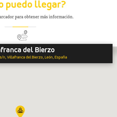
 puedo llegar?
marcador para obtener más información.
afranca del Bierzo
s/n, Villafranca del Bierzo, León, España