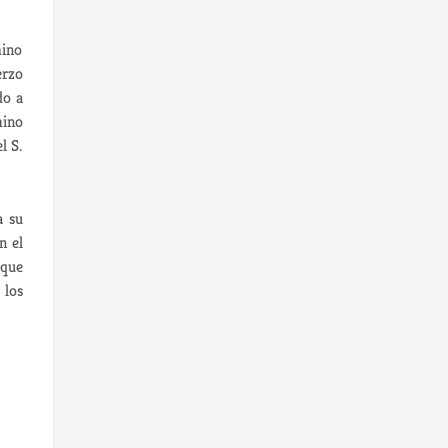
mino
erzo
do a
mino
l S.
a su
n el
 que
 los