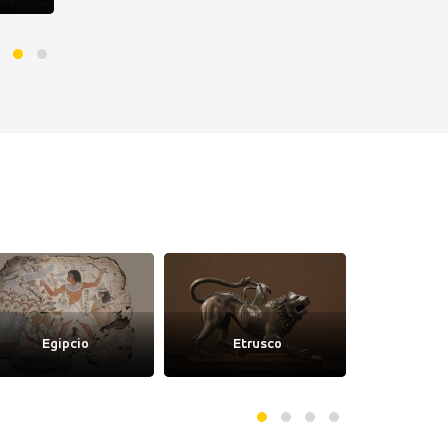
Egipcio
Etrusco
Gó