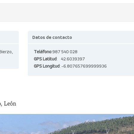
Datos de contacto
 Bierzo,
Teléfono
:987 540 028
GPS Latitud
: 42.6039397
GPS Longitud
: -6.807657699999936
o, León