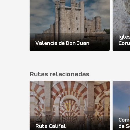
tiago de
Igle
erzo
Valencia de Don Juan
Coru
Rutas relacionadas
e las
Comu
Ruta Califal
de S