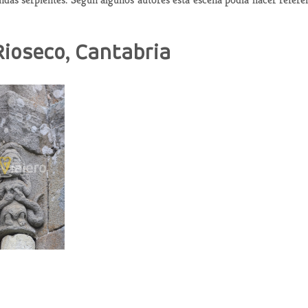
 Rioseco, Cantabria