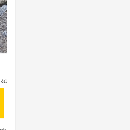
 del
ncia