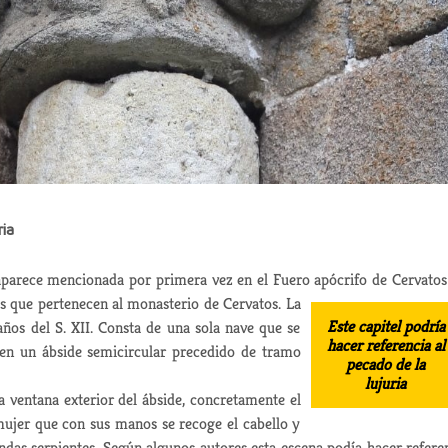
ria
aparece mencionada por primera vez en el Fuero apócrifo de Cervatos
res que pertenecen al monasterio de Cervatos.
La
Este capitel podría
años del S. XII. Consta de una sola nave que se
hacer referencia al
en un ábside semicircular precedido de tramo
pecado de la
lujuria
la ventana exterior del ábside, concretamente el
ujer que con sus manos se recoge el cabello y
das serpientes. Según algunos autores esta escena podía hacer refere