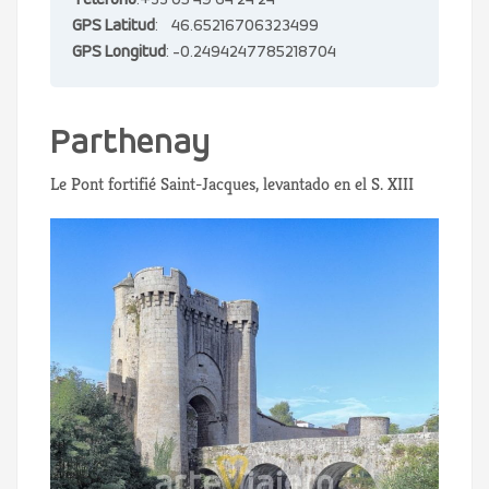
Teléfono
:+33 05 49 64 24 24
GPS Latitud
: 46.65216706323499
GPS Longitud
: -0.2494247785218704
Parthenay
Le Pont fortifié Saint-Jacques, levantado en el S. XIII