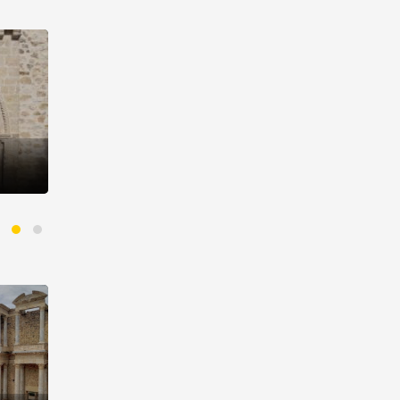
Iglesia de Santo Domingo
de Silos
Alcocer