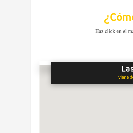
¿Cómo
Haz click en el 
La
Viana d