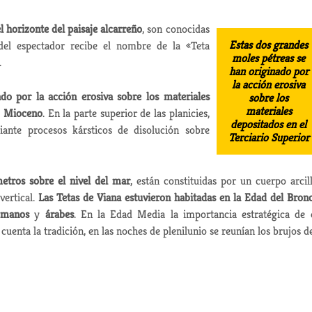
 horizonte del paisaje alcarreño
,
son conocidas
Estas dos grandes
del espectador recibe el nombre de la «Teta
moles pétreas se
.
han originado por
la acción erosiva
ado por la acción erosiva sobre los materiales
sobre los
materiales
l
Mioceno
. En la parte superior de las planicies,
depositados en el
nte procesos kársticos de disolución sobre
Terciario Superior
metros sobre el nivel del mar
, están constituidas por un cuerpo arcil
vertical.
Las Tetas de Viana estuvieron habitadas en la Edad del Bron
omanos
y
árabes
. En la Edad Media la importancia estratégica de 
cuenta la tradición, en las noches de plenilunio se reunían los brujos 