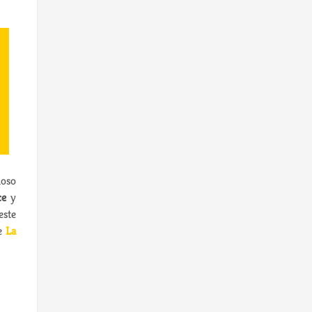
loso
ce
y
este
de
La