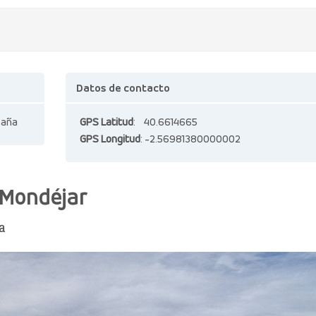
Datos de contacto
paña
GPS Latitud
: 40.6614665
GPS Longitud
: -2.56981380000002
 Mondéjar
a