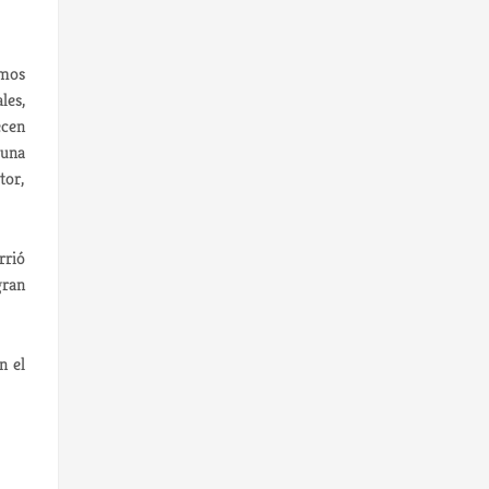
emos
les,
ecen
una
tor,
rrió
gran
n el