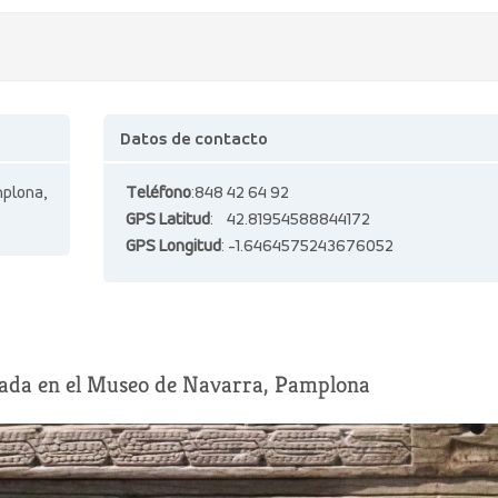
Datos de contacto
plona,
Teléfono
:848 42 64 92
GPS Latitud
: 42.81954588844172
GPS Longitud
: -1.6464575243676052
rvada en el Museo de Navarra, Pamplona