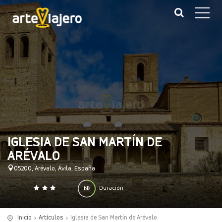
IGLESIA DE SAN MARTÍN DE
ARÉVALO
05200, Arévalo, Ávila, España
60
Duración
0
140
(minutos)
Inicio
Artículos
Iglesia de San Martín de Arévalo