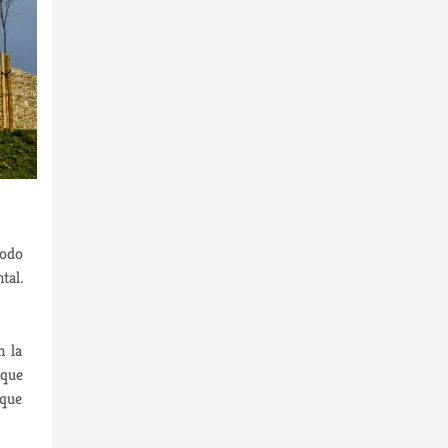
íodo
tal.
n la
que
 que