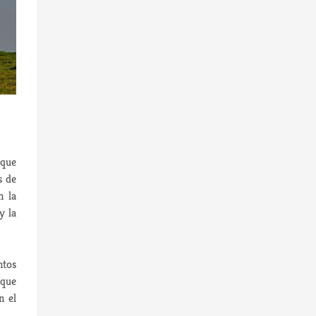
 que
s de
n la
y la
ntos
 que
n el