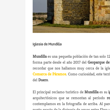
Iglesia de Mundilla
Mundilla
es una pequeña población de tan solo 12
forma parte desde el año 2017 del
Geoparque de 
recordar que nos hallamos muy cerca de la igle
Comarca de Páramos
. Como curiosidad, este terr
del
Duero
.
El principal reclamo turístico de
Mundilla
es su
i
arquitectónicos que se remontan al período
r
contemplamos en la fotografía de arriba. Al par
punto exacto de la divisoria de aguas entre Ebro