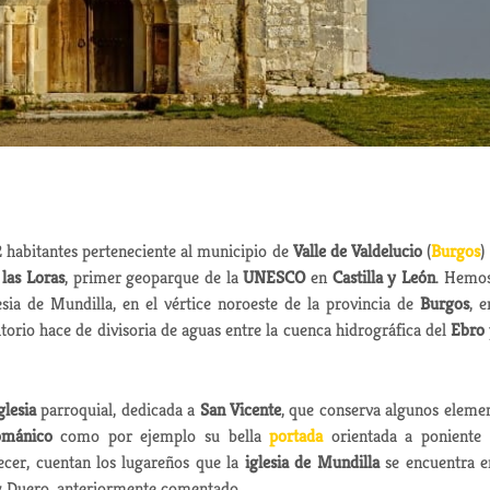
 habitantes perteneciente al municipio de
Valle de Valdelucio
(
Burgos
)
las Loras
, primer geoparque de la
UNESCO
en
Castilla y León
. Hemo
sia de Mundilla, en el vértice noroeste de la provincia de
Burgos
, e
itorio hace de divisoria de aguas entre la cuenca hidrográfica del
Ebro
glesia
parroquial, dedicada a
San Vicente
, que conserva algunos eleme
ománico
como por ejemplo su bella
portada
orientada a poniente
ecer, cuentan los lugareños que la
iglesia de Mundilla
se encuentra e
 y Duero, anteriormente comentado.