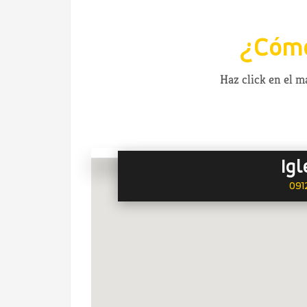
¿Cómo
Haz click en el 
Igl
091