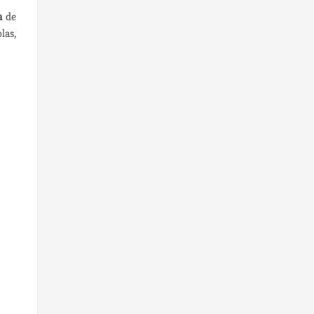
a
de
las,