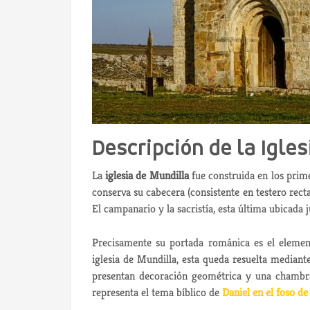
Descripción de la Igle
La
iglesia de Mundilla
fue construida en los prime
conserva su cabecera (consistente en testero recta
El campanario y la sacristía, esta última ubicada j
Precisamente su portada románica es el element
iglesia de Mundilla, esta queda resuelta median
presentan decoración geométrica y una chambran
representa el tema bíblico de
Daniel en el foso de