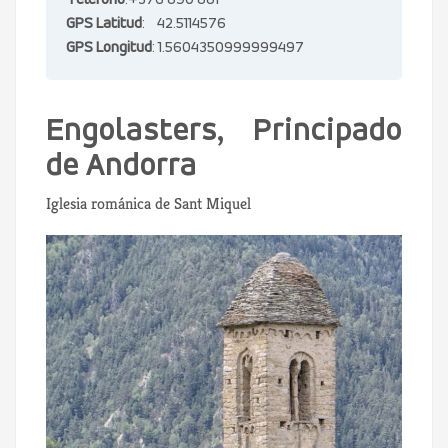
Teléfono
:+376 890 881
GPS Latitud
: 42.5114576
GPS Longitud
: 1.5604350999999497
Engolasters, Principado
de Andorra
Iglesia románica de Sant Miquel