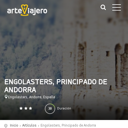
ENGOLASTERS, PRINCIPADO DE
ANDORRA
Engolasters, Andorra, España
30
Duración
0
140
(minutos)
Inicio
Artículos
Engolasters, Principado de Andorra