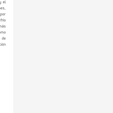
y el
nes,
 por
frío
 más
como
e de
ción