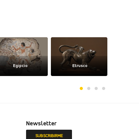
Egipcio
Etrusco
Gó
Newsletter