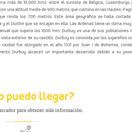
arca más de 10.000 km2. entre el sureste de Bélgica, Luxemburgo 
a con una altitud media de 400 metros que culmina en las Hautes-Fag
ue ronda los 700 metros. Este área geográfica se halla cortada
y el Ourthe que se encajan en ella. Las Ardenas tiene un clima muy 
d anual que supera los 1000 mm. Durbuy es una de sus poblaciones
ista exterior de su castillo. Durbuy es conocida por los lugareños 
e ciudad fue otorgado en el año 1331 por Juan I de Bohemia, cond
nto Durbuy alcanzó un importante desarrollo debido a su posi
 puedo llegar?
marcador para obtener más información.