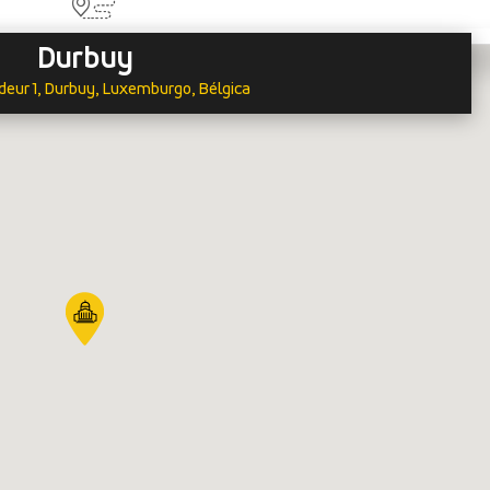
Durbuy
deur 1, Durbuy, Luxemburgo, Bélgica