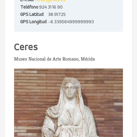
E-mail
:
mnar@mcu.es
Teléfono
:924 31 16 90
GPS Latitud
: 38.91725
GPS Longitud
: -6.339564999999993
Ceres
Museo Nacional de Arte Romano, Mérida