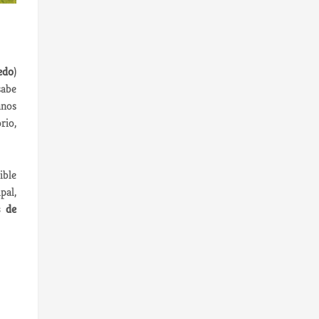
edo
)
sabe
anos
rio,
ible
pal,
 de