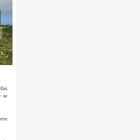
llas
e se
uros