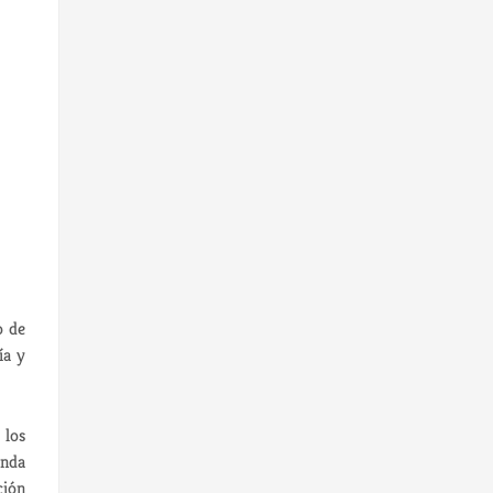
o de
ía y
 los
anda
ción