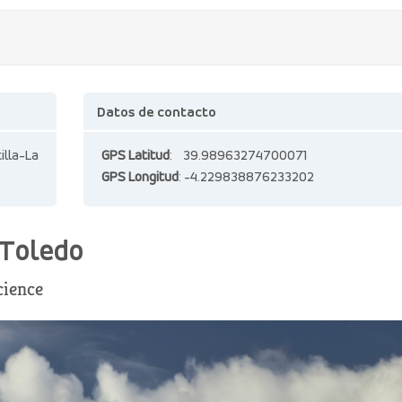
Datos de contacto
lla-La
GPS Latitud
: 39.98963274700071
GPS Longitud
: -4.229838876233202
 Toledo
cience