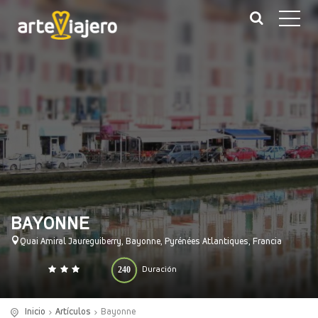
BAYONNE
Quai Amiral Jaureguiberry, Bayonne, Pyrénées Atlantiques, Francia
240
Duración
0
140
(minutos)
Inicio
Artículos
Bayonne