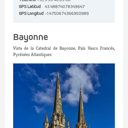
Teléfono
:+33 5 59 46 09 00
GPS Latitud
: 43.48874078349647
GPS Longitud
: -1.4750674366950989
Bayonne
Vista de la Catedral de Bayonne, País Vasco Francés,
Pyrénées Atlantiques