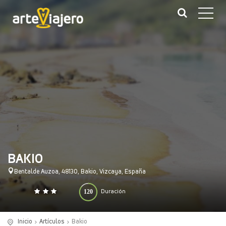
BAKIO
Bentalde Auzoa, 48130, Bakio, Vizcaya, España
120
Duración
0
140
(minutos)
Inicio
Artículos
Bakio