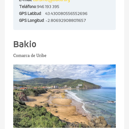
E-mail
:
turismo@bakio.org
Teléfono
:946 193 395
GPS Latitud
: 43.430080556552696
GPS Longitud
: -2.806929088011657
Bakio
Comarca de Uribe