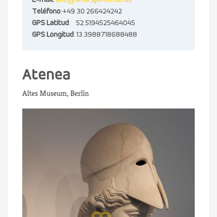
E-mail
:
ant@smb.spk-berlin.de
Teléfono
:+49 30 266424242
GPS Latitud
: 52.5194525464045
GPS Longitud
: 13.3988718688488
Atenea
Altes Museum, Berlín