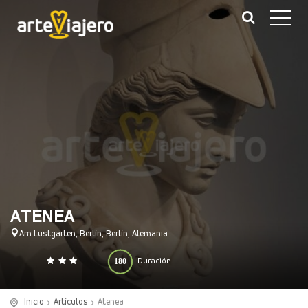
ATENEA
Am Lustgarten, Berlín, Berlín, Alemania
180
Duración
0
140
(minutos)
Inicio
Artículos
Atenea