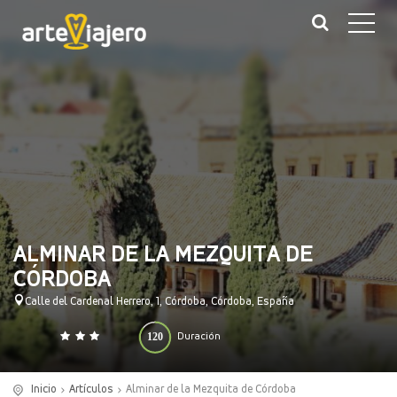
ALMINAR DE LA MEZQUITA DE
CÓRDOBA
Calle del Cardenal Herrero, 1, Córdoba, Córdoba, España
120
Duración
0
140
(minutos)
Inicio
Artículos
Alminar de la Mezquita de Córdoba