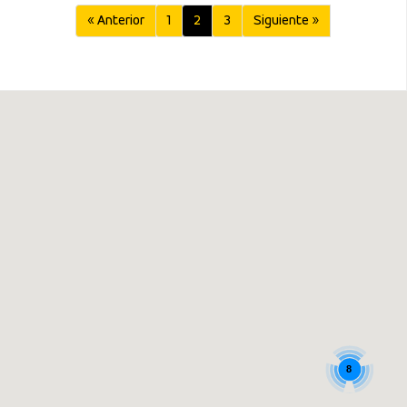
« Anterior
1
2
3
Siguiente »
8