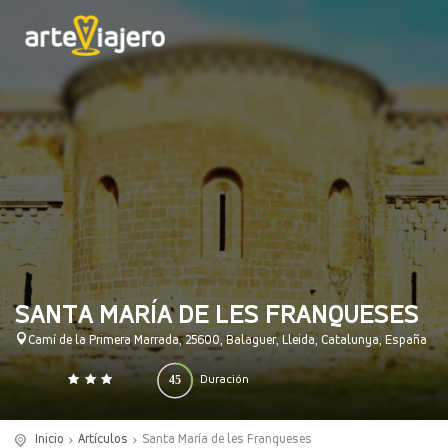
SANTA MARÍA DE LES FRANQUESES
Camí de la Primera Marrada, 25600, Balaguer, Lleida, Catalunya, España
45
Duración
0
140
(minutos)
Inicio
Artículos
Santa María de les Franqueses