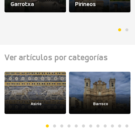
Garrotxa
Pirineos
Ver artículos por categorías
Asirio
Barroco