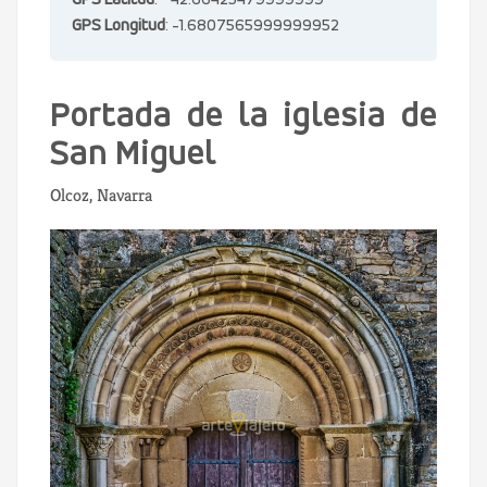
GPS Latitud
: 42.66425479999999
GPS Longitud
: -1.6807565999999952
Portada de la iglesia de
San Miguel
Olcoz, Navarra