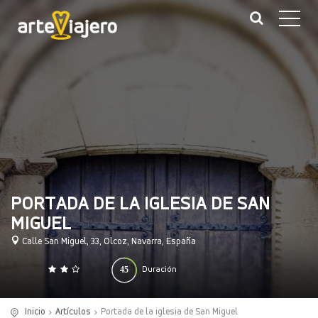
PORTADA DE LA IGLESIA DE SAN
MIGUEL
Calle San Miguel, 33, Olcoz, Navarra, España
45
Duración
0
140
(minutos)
Inicio
Artículos
Portada de la iglesia de San Miguel