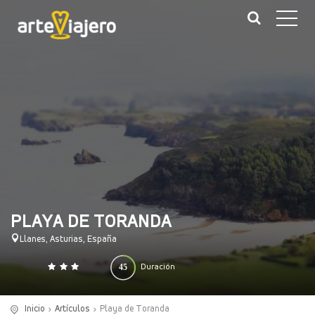
PLAYA DE TORANDA
Llanes, Asturias, España
45
Duración
0
140
(minutos)
Inicio
Artículos
Playa de Toranda