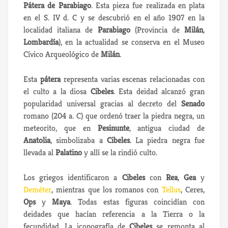
Pátera de Parabiago
. Esta pieza fue realizada en plata
en el S. IV d. C y se descubrió en el año 1907 en la
localidad italiana de
Parabiago
(Provincia de
Milán
,
Lombardía
), en la actualidad se conserva en el Museo
Cívico Arqueológico de
Milán
.
Esta
pátera
representa varias escenas relacionadas con
el culto a la diosa
Cibeles
. Esta deidad alcanzó gran
popularidad universal gracias al decreto del
Senado
romano (204 a. C) que ordenó traer la piedra negra, un
meteorito, que en
Pesinunte
, antigua ciudad de
Anatolia
, simbolizaba a
Cibeles
. La piedra negra fue
llevada al
Palatino
y allí se la rindió culto.
Los griegos identificaron a
Cibeles
con
Rea
,
Gea
y
Deméter
, mientras que los romanos con
Tellus
, Ceres,
Ops
y
Maya
. Todas estas figuras coincidían con
deidades que hacían referencia a la Tierra o la
fecundidad. La iconografía de
Cibeles
se remonta al